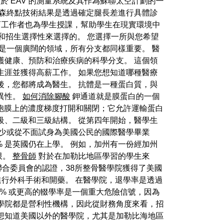
 EAV 的測量系統及其作為蘇聯太空計劃的一
普森終點技術結果是透過確定腿長差進行具體診
教育工作者也為學生授課，幫助學生在現實環境中
數和招生選擇性來選擇的。 您選擇一所與您希望
是一個廣闊的領域，所有分支都同樣重要。 醫
護健康、預防和治療疾病的科學分支。 這個領
生涯並獲得高薪工作。 如果您想知道哪種醫療
後，您都將成為醫生。 抗體是一種蛋白質，與
異性。
如何消除腳酸
鉀通道就是膜蛋白的一個
細胞膜上的濃度梯度打開和關閉；它允許運輸蛋白
級、二級和三級結構。 從第四年開始，醫學生
很少或從不面試身為美國公民的國際醫學畢業
% 是英國仍在上學。 例如，加州有一份經加州
限。
整骨師
對於在加勒比地區學習的學生來
聯合委員會的認證，38所整骨醫學院獲得了美國
進行外科手術和開藥。 在醫學院，退學率是透過
0% 或更高的輟學率是一個重大危險信號，因為
學院都是營利性機構，因此從財務角度來看，招
想知道美國以外的醫學院，尤其是加勒比海地區