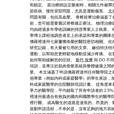
和鎖定。 當治療師設定脈衝時，相關元件被釋
節疾病、慢性背部問題，尤其是運動傷害。
天
問題有關，包括高血壓。 脊椎按摩治療涵蓋了
前，您可能需要嘗試脊椎矯正療法。 物理治療師
均由經過多年學術訓練的持證專業人士執業。 根據 
學博士課程強調患者至上的承諾和專業的團隊合
佛羅裡達州七家屢獲殊榮的醫院密切相關。 此
研究記錄，有大量被引用的文章。 赫伯特沃特海姆
運動，以幫助您更輕鬆地移動並減少疼痛。 在
如何幫助緩解您的症狀。
新竹 按摩
與 DO 
培訓，並專注於肌肉骨骼系統與整體健康之間的關
業。 本文涵蓋了申請佛羅裡達州任何醫學院之
他專業（例如內科或家庭醫學）的學生來說，加勒
科或家庭醫學的住院醫師培訓計畫。 從角度來看
爭力的醫學院，平均錄取了所有申請者的 2.
裡達州最適合有抱負的國內和國際學生的醫學院
裡行醫。 成為醫生的道路是漫長的、昂貴的、
規劃申請流程，不幸的是，沒有足夠的地方容納所