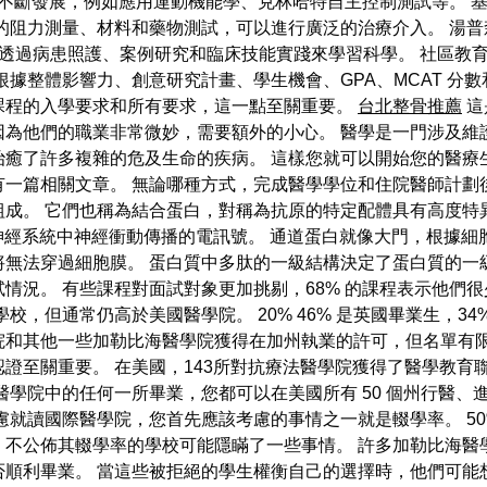
斷發展，例如應用運動機能學、克林哈特自主控制測試等。 基於
的阻力測量、材料和藥物測試，可以進行廣泛的治療介入。 湯
學生透過病患照護、案例研究和臨床技能實踐來學習科學。 社區
據整體影響力、創意研究計畫、學生機會、GPA、MCAT 分
課程的入學要求和所有要求，這一點至關重要。
台北整骨推薦
這
為他們的職業非常微妙，需要額外的小心。 醫學是一門涉及維
癒了許多複雜的危及生命的疾病。 這樣您就可以開始您的醫療
一篇相關文章。 無論哪種方式，完成醫學學位和住院醫師計劃
組成。 它們也稱為結合蛋白，對稱為抗原的特定配體具有高度特
神經系統中神經衝動傳播的電訊號。 通道蛋白就像大門，根據
無法穿過細胞膜。 蛋白質中多肽的一級結構決定了蛋白質的一
情況。 有些課程對面試對象更加挑剔，68% 的課程表示他們
校，但通常仍高於美國醫學院。 20% 46% 是英國畢業生，34
院和其他一些加勒比海醫學院獲得在加州執業的許可，但名單有
證至關重要。 在美國，143所對抗療法醫學院獲得了醫學教育
醫學院中的任何一所畢業，您都可以在美國所有 50 個州行醫、
慮就讀國際醫學院，您首先應該考慮的事情之一就是輟學率。 5
，不公佈其輟學率的學校可能隱瞞了一些事情。 許多加勒比海醫
否順利畢業。 當這些被拒絕的學生權衡自己的選擇時，他們可能