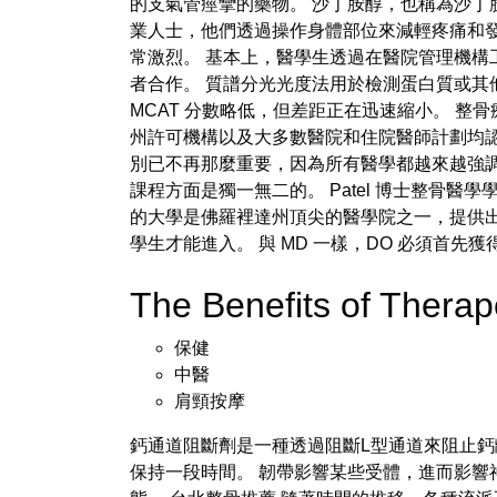
的支氣管痙攣的藥物。 沙丁胺醇，也稱為沙丁
業人士，他們透過操作身體部位來減輕疼痛和發炎。 佛
常激烈。 基本上，醫學生透過在醫院管理機構
者合作。 質譜分光光度法用於檢測蛋白質或其他
MCAT 分數略低，但差距正在迅速縮小。 
州許可機構以及大多數醫院和住院醫師計劃均認
別已不再那麼重要，因為所有醫學都越來越強
課程方面是獨一無二的。 Patel 博士整骨醫學
的大學是佛羅裡達州頂尖的醫學院之一，提供
學生才能進入。 與 MD 一樣，DO 必須首
The Benefits of Ther
保健
中醫
肩頸按摩
鈣通道阻斷劑是一種透過阻斷L型通道來阻止鈣
保持一段時間。 韌帶影響某些受體，進而影響