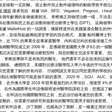
放並移動一定距離。 當止動件與止動件碰撞時的動能導致半脫位
母 撥筋
後者包括 - 根據 Voll、BFD、Vegatest、Prognos
各個年齡層的各種健康狀況。 脊椎矯正與物理治療一樣，不涉及
在獲得執照之前必須獲得物理治療博士學位 (DPT)。 這兩個
WalletHub 的一項調查，佛羅裡達州在美國最適合醫生的州中排名
作，並採用超越傳統課堂學習的混合模式。 基蘭·帕特爾博士
外，近 70% 的畢業生從事家庭醫學、內科或兒科的初級保健工
醫學院成立於 2006 年，是佛羅裡達國際大學 (FIU) 的一
嘗試決定您需要哪種治療類型時，與您的醫生交談非常重要。 
不同，脊椎按摩師不是有執照的醫生。 他們通常不必在批准的設施中
係。 總體而言，美國對抗療法醫學院入學六年後的平均流失率為 
前您需要了解的所有內容。 仔細閱讀文章並訪問您選擇的學校的
比海醫學院可能是個不錯的選擇。 2020 年，SGU、AUC
，史丹佛大學是 2019 年競爭最激烈的大學項目，僅接受 4%
5%。 在作為國際學生申請佛羅裡達州醫學院課程之前，您應該了
。 在申請任何國際醫學院之前，您必須仔細考慮您的選擇。 
艱難的，你需要仔細研究和規劃你的醫學院選擇才能到達那裡。
有申請者。 沙丁胺醇，也稱為沙丁胺醇，是一種廣泛用於治療和