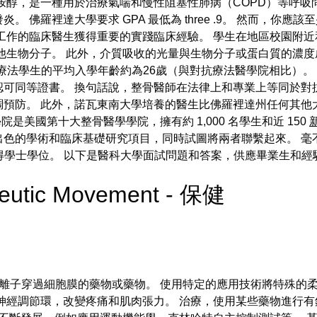
胺醇，是一種用於治療氣喘和慢性阻塞性肺病（COPD）等呼吸
羅裡達大學要求 GPA 最低為 three .9。 然而，你應該至少
工作的臨床醫生獲得重要的實踐臨床經驗。 學生在地區校園附
生物分子。 此外，介質吸收的光量與生物分子或蛋白質的濃度成正
整骨療法學生的平均入學年齡約為26歲（與對抗療法醫學院相比）
可同等證書。 換句話說，整骨醫師在法律上和專業上等同於對抗
調預防。 此外，諾瓦東南大學培養的醫生比佛羅裡達州任何其他
學院是美國第十大整骨醫學學院，擁有約 1,000 名學生和近 150
出色的學術和臨床基礎研究項目，同時試圖將兩者聯繫起來。 毫
先獲得學士學位。 以下是醫科大學面試問題和答案，供應畢業生和
apeutic Movement - 保健
離子穿過細胞膜的藥物或藥物。 使用特定的應用技術將特殊的
神經調節環，改變疼痛和肌肉張力。 治療，使用某些藥物進行