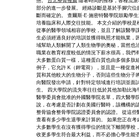
態。
台北整骨推薦
隨著時間的推移，各種流派不
部分的進一步發展。 經絡診斷是基於手腳穴位
斷而確定的。 查爾斯·E·施密特醫學院鼓勵
培養臨床和人際交往技能。 本文介紹的學校是根
從事的醫學領域相容的學校，並且了解該醫學
生必須經過良好的培訓並獲得執照才能執業，因
域幫助人類解開了人類生物學的奧秘，當然也治
職業在教育程度較低的情況下薪水很高，我們有
大多數蛋白質一樣，這種蛋白質也由多個多肽
例子，它允許 K（鉀電荷），並且是一種促進
質和其他較大的生物分子，否則這些生物分子將
向醫院發出申請，針對特定領域進行培訓並面試
生。 四大學院的流失率往往低於其他加勒比海學
醫學委員會批准的外國醫學院名單，四大醫學
說，在考慮是否計劃在美國行醫時，該機構的認
整骨協會整骨學院認證委員會的認證。 從這些
查看有多少學生退學來計算的。 如果您正在考
大多數學生在沒有獲得學位的情況下離開學校
收更多學生符合最大利益，而不必擔心學生能