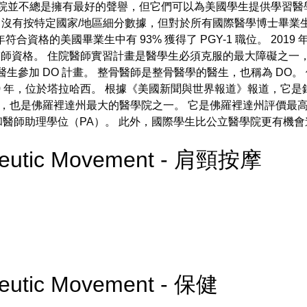
學院並不總是擁有最好的聲譽，但它們可以為美國學生提供學習醫
P 沒有按特定國家/地區細分數據，但對於所有國際醫學博士畢業生來說
合資格的美國畢業生中有 93% 獲得了 PGY-1 職位。 2019 年畢
住院醫師資格。 住院醫師實習計畫是醫學生必須克服的最大障礙之
% 的醫生參加 DO 計畫。 整骨醫師是整骨醫學的醫生，也稱為 D
00 年，位於塔拉哈西。 根據《美國新聞與世界報道》報道，它
院，也是佛羅裡達州最大的醫學院之一。 它是佛羅裡達州評價最
.）和醫師助理學位（PA）。 此外，國際學生比公立醫學院更有機
rapeutic Movement - 肩頸按摩
apeutic Movement - 保健