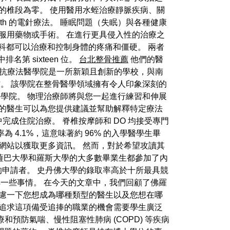
的椎段為零。 使用醫用水蛭治療靜脈疾病、關
、i-health 的電針療法。 睡眠問題（失眠）與各種健康
服用藥物或手術。 在進行更具侵入性的治療之
學科都可以治療和控制身體的疼痛和僵硬。 兩者
第 sixteen 位。
台北整骨推薦
他們的醫
對抗療法醫學院是一所新穎且創新的學校，與南
作。 該學院在整骨醫學領域擁有令人印象深刻的
個醫學院。 物理治療師將與您一起進行練習和伸展
您的醫生可以為您提供建議並幫助解釋特定療法
完成住院治療。 脊椎按摩師和 DO 均接受專門
4.1%，這意味著約 96% 的入學醫學生畢
網站以獲取更多資訊。 然而，對於希望攻讀其
、薩巴大學和羅斯大學的大多數畢業生都參加了內
 的申請者。 史丹佛大學的錄取率高於十所最具競
解一些事情。 在今天的文章中，我們回顧了佛羅
考慮一下您想成為哪種類型的醫生以及您想在哪
 追求這項備受追捧的職業的機會需要學生廣泛
預防氣喘、慢性阻塞性肺病 (COPD) 等疾病