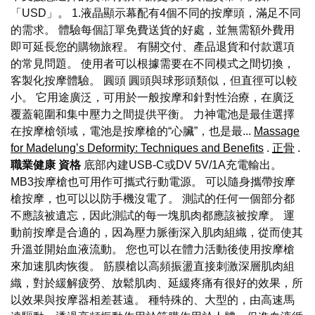
「USD」。 1.液晶顯示幕配有4個不同的按摩頭，滿足不同
的需求。 體驗每個訂單免費送貨的好處，並無需額外費用
即可延長您的購物旅程。 有關交付、產品退貨和付款選項
的常見問題。 使用者可以根據需要在不同模式之間切換，
客製化按摩體驗。 圓頭 圓頭與球形頭類似，但直徑可以較
小。 它用途廣泛，可用於一般按摩和針對性治療，在廣泛
覆蓋範圍和集中壓力之間提供平衡。 力神電池是最佳選擇
在按摩槍領域，電池是按摩槍的“心臟”，也是最...
Massage
for Madelung’s Deformity: Techniques and Benefits
.
正骨
.
職業健康
資格
底部內建USB-C或DV 5V/1A充電輸出。
MB3按摩槍也可用作可攜式行動電源。 可以隨身攜帶按摩
槍按摩，也可以以防手機沒電了。 測試的任何一個部分都
不應該被遺忘，因此測試的每一塊肌肉都應該被按摩。 運
動前按摩是合適的，因為壓力脈衝深入肌肉組織，從而使其
升溫並開始血液流動。 您也可以在體力活動後使用按摩槍
來加速肌肉恢復。 筋膜槍以高頻振盪直接刺激深層肌肉組
織，對於緩解疲勞、放鬆肌肉、延緩疼痛有很好的效果，所
以效果與按摩器相差甚遠。 種特殊的、大型的，由高速馬