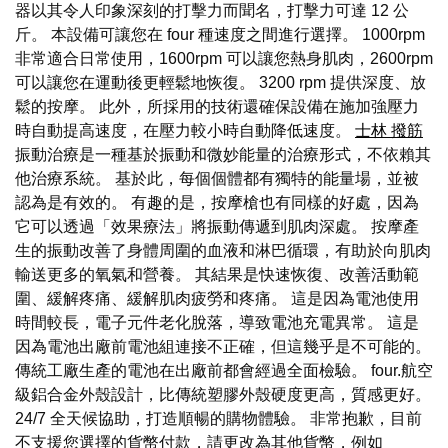
器以其令人印象深刻的打擊力而聞名，打擊力可達 12 公
斤。 本設備可讓您在 four 種速度之間進行選擇。 1000rpm
非常適合日常使用，1600rpm 可以讓您熱身肌肉，2600rpm
可以讓您在運動後更輕鬆地恢復。 3200 rpm 提供深度、放
鬆的按摩。 此外，所採用的技術還確保設備在施加強壓力
時自動提高速度，在壓力較小時自動降低速度。
士林 撥筋
振動治療是一種基於振動和微妙能量的治療形式，不依賴其
他治療系統。 基於此，每個個體都有獨特的能量場，並被
認為是有效的。 有趣的是，按摩槍也有同樣的好處，因為
它可以透過「效果療法」將振動傳遞到肌肉深處。 按摩產
生的振動改善了身體周圍的血液和淋巴循環，有助於向肌肉
輸送更多的氧氣和營養。 其結果是快速恢復、改善活動範
圍、緩解疼痛、緩解肌肉疲勞和疼痛。 這是因為電池使用
時間較長，電子元件老化脫落，導致電池充電異常。 這是
因為電池出廠前電池組連接不正確，但這幾乎是不可能的。
傳統工廠生產的電池在出廠前都會經過全面檢驗。 four.航空
級鋁合金外殼設計，比傳統塑膠外殼硬度更高，質感更好。
24/7 全天候協助，打造順暢的購物體驗。 非常抱歉，目前
不支援您選擇的貨幣付款，請更改為其他貨幣，例如