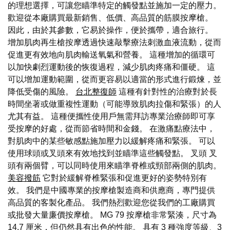
的理想選擇，可讓您瞄準特定的觸發點並施加一定的壓力。
歡迎從本廠購買最新銷售、低價、高品質的筋膜按摩槍。
因此，由於其參數，它易於操作，便於攜帶，適合旅行。
增加肌肉再生槍按摩透過快速敲擊療法刺激血液流動，從而
促進更有效地向肌肉輸送氧氣和營養。 這種增加的循環可
以加快劇烈運動後的恢復過程，減少肌肉疼痛和僵硬。 這
可以增加運動範圍，從而更容易以適當的形式進行鍛煉，並
降低受傷的風險。
台北整復師
這種有針對性的治療對於長
時間坐著或做重複性運動（可能導致肌肉拉傷和緊張）的人
尤其有益。 這種便攜性使用戶無需拜訪專業治療師即可享
受按摩的好處，從而節省時間和金錢。 在激痛點療法中，
對肌肉中的某些敏感點施加壓力以緩解疼痛和緊張。 可以
使用球頭或叉頭來有效地找到並瞄準這些觸發點。 叉頭 叉
頭有兩個臂，可以同時使用來瞄準脊椎或頸部兩側的肌肉。
美容撥筋
它對於緩解脊椎緊張和促進更好的姿勢特別有
效。 我們是中國專業的按摩槍製造商和供應商，專門提供
高品質的客製化產品。 我們熱烈歡迎您從我們的工廠購買
或批發大量廉價按摩槍。 MG 79 按摩槍非常緊湊，尺寸為
14.7 厘米，但仍然具有出色的性能。 具有 3 種強度等級、3