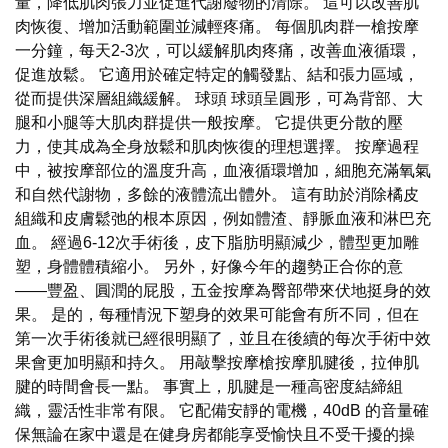
量，降低肌肉張力並促進代謝廢物的清除。 這可以改善肌
肉恢復、增加活動範圍並減輕疼痛。 每個肌肉群一槍按摩
一分鐘，每天2-3次，可以緩解肌肉疼痛，改善血液循環，
促進放鬆。 它適用於確定特定的觸發點、結和張力區域，
從而提供深層組織緩解。 球頭 球頭呈圓形，可為背部、大
腿和小腿等大肌肉群提供一般按摩。 它提供更分散的壓
力，使其成為全身放鬆和肌肉恢復的理想選擇。 按摩過程
中，被按摩部位的溫度升高，血液循環增加，細胞充滿氧氣
和自然代謝物，多餘的液體流出體外。 這有助於消除橘皮
組織和皮膚鬆弛的根本原因，例如體渣、靜脈血液和淋巴充
血。 經過6-12次手術後，皮下脂肪明顯減少，體型更加雕
塑，身體體積縮小。 另外，好像今年的趨勢正合你的意
——豐盈、圓潤的屁股，五金按摩為臀部帶來伏地挺身的效
果。 是的，每種情況下塑身的效果可能會有所不同，但在
第一次手術後就已經很明顯了，並且在後續的每次手術中效
果會更加明顯和持久。 用敲擊按摩槍按摩肌腱後，拉伸肌
腱的時間會長一點。 事實上，肌腱是一種高密度結締組
織，靈活性非常有限。 它配備安靜的電機，40dB 的音量確
保無論在家中還是在健身房都能享受愉快且不受干擾的操