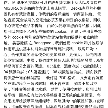
作。 MISURA 按摩槍可以在許多捷克網上商店以及直接在
MISURA 製造商的官方網上商店購買。 Beoka產品的外觀
圖具有智慧財產權，使我們的客戶遠離一切商業糾紛。 電
池處置 完全放電的空電池必須丟棄在特殊的收集箱、回收
中心或電子產品零售商。 由於我們尊重您的隱私權，因此
您可以選擇不允許某些類型的 cookie。 但是，停用某些類
型的 cookie 可能會影響您對網站和我們提供的服務的體
驗。
美容撥筋
在 Banggood，我們使用 cookie 和其他類似
技術來提供基本功能並編譯匯總統計資料。 以客戶為中
心、合作共贏的理念使公司更加成熟、更強大。 我們的總
部位於深圳、中國，我們致力於個人護理市場的發展，為客
戶提供百分之百的照護。 03.溫度、濕度測試；振動測試；
04.滾動測試；05.鹽霧測試；06.模擬運輸測試。 請向我們
提供您合適的標誌設計，最好是 PDF 格式。 只要兩台裝置
的充電環境之一超過限制，就不會充電。 如果不加以控
制，可能會導致淋巴水腫。 然而，使用按摩槍，您可以創
造平衡，因為它有助於改善整個淋巴系統的血液循環。 每
次用按摩槍按摩深層組織時，深層肌肉中的液體和張力被釋
放，從而改善血液循環，因為血液和組織細胞交換促進組織