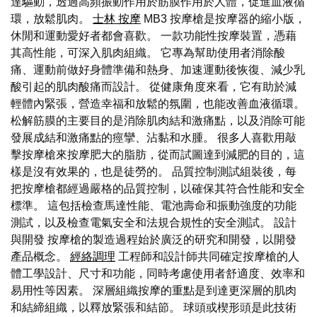
達驅動，透過高頻振動作用於筋膜作用於人體，促進血液循
環，放鬆肌肉。
士林 按摩
MB3 按摩槍是按摩器的縮小版，
休閒和運動愛好者都會喜歡。 一款功能性按摩裝置，憑藉
其高性能，可深入肌肉組織。 它專為幫助使用者消除酸
痛、運動前做好身體準備和熱身、加速運動後恢復、減少乳
酸引起的肌肉酸痛而設計。 從健康角度來看，它有助於減
輕體內緊張，營造幸福和放鬆的氛圍，也能改善血液循環。
松解筋膜的主要目的是消除肌肉結和激痛點，以及消除可能
發展成結和激痛點的痙攣、沾黏和水腫。 很多人喜歡用敲
擊按摩槍來按摩肥大的脂肪，從而試圖達到減肥的目的，這
樣是沒有效果的，也是徒勞的。 品質控制測試組裝後，每
把按摩槍都經過嚴格的品質控制，以確保其符合性能和安全
標準。 這包括檢查馬達性能、電池壽命和振動強度的功能
測試，以及檢查電氣安全和法規合規性的安全測試。 設計
與開發 按摩槍的製造過程始於廣泛的研究和開發，以開發
產品概念。
經絡調理
工程師和設計師共同確定按摩槍的人
體工學設計、尺寸和功能，同時考慮使用者舒適度、效率和
易用性等因素。 深層組織按摩的重點是到達更深層的肌肉
和結締組織，以釋放緊張和結節。 球頭或楔形頭是此技術