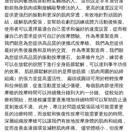
適合肌肉敏感或喜歡輕柔觸感的人。 這些設定非常適合運
動前熱身肌肉或剛接觸敲擊療法的人。 更高的速度設定可
提供更強烈的振動和更深的肌肉穿透，有效地針對頑固的
結，緩解肌肉緊張，並幫助在劇烈訓練或體力活動後恢復。
使用者可以選擇最適合自己需求和偏好的速度設置，從而根
據自己的需求提供可自訂的按摩體驗。 作為專業製造商，
我們願意為您提供高品質的便攜式按摩槍。 我們為您提供
最好的售後服務和及時的交貨。 作為專業製造商，我們願
為您提供高品質的振動按摩腰石。 如果條件允許，練習者
可以在放鬆的狀態下進行全身筋膜鬆解，可以達到事半功倍
的效果。 肌筋膜鬆解的目的是釋放筋膜（肌肉周圍的結締
組織）的張力並提高靈活性。 扁頭或圓頭可用於輕輕按摩
和拉伸筋膜，促進活動度並減少僵硬。 每個肌肉群使用按
摩槍的按摩時間可以持續幾分鐘到大約一分鐘。 從較短的
療程開始，然後根據需要逐漸增加持續時間可以幫助防止過
度刺激或不適。 此外，專注於問題或緊張區域可能需要更
長的治療時間，而放鬆和恢復性按摩可能需要更短的時間。
深層組織按摩槍可以讓我們有效地按摩身體的肌肉和組織，
從而改善血液循環並減輕肌肉疼痛。 儘管體積小，但按摩