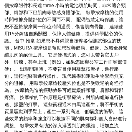
個按摩附件和長達 three 小時的電池續航時間，非常適合頸
部、腳部和下巴肌肉等敏感身體部位。 敲擊按摩槍的使用
時間根據身體部位的不同而不同。 配備智慧定時保護，讓
您不至於按摩同一部位時間過長，傷害肌肉骨骼。 連續使
用15分鐘後自動關機，保障人體健康，提供科學貼心的保
護。
台中 推拿
如果您不具備親自按摩各個測試部位的技
能，MISURA 按摩槍是幫助您改善健康、健身、放鬆全身緊
繃肌肉的絕佳工具。 它是便攜式的，您可以帶著它去戶
外、鍛煉，甚至上班（例如，如果您因辦公室工作而頸部僵
硬）。 出現問題時，不要盲目使用敲擊按摩槍，進行壓
迫，請按照醫囑進行操作。 現代醫學和運動生物學尚無充
分的證據。 用敲擊按摩槍按壓穴位也是不受歡迎的奇怪行
為。 按摩槍先進的振動效果可輕鬆緩解頸部、肩部和背部
疼痛。 按摩槍的工作原理是衝擊療法，對肌肉組織進行快
速、振盪的打擊。 這些衝程通常由馬達產生，將不平衡的
質量驅動到手臂上，產生一系列高速、低幅度的衝擊。 這
些效果的頻率和強度可以根據不同的肌肉群和個人喜好進行
調整。 敲擊效果有助於深入滲透到肌肉纖維，增加血流