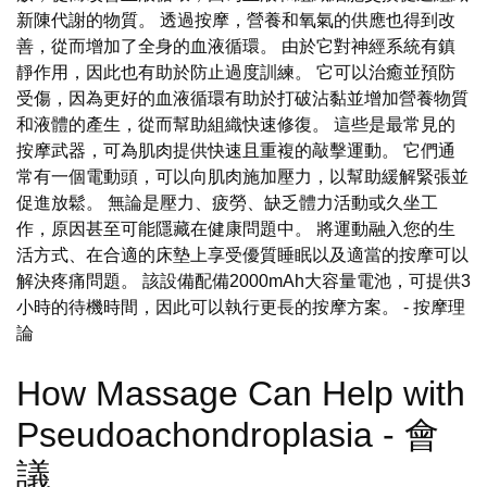
新陳代謝的物質。 透過按摩，營養和氧氣的供應也得到改
善，從而增加了全身的血液循環。 由於它對神經系統有鎮
靜作用，因此也有助於防止過度訓練。 它可以治癒並預防
受傷，因為更好的血液循環有助於打破沾黏並增加營養物質
和液體的產生，從而幫助組織快速修復。 這些是最常見的
按摩武器，可為肌肉提供快速且重複的敲擊運動。 它們通
常有一個電動頭，可以向肌肉施加壓力，以幫助緩解緊張並
促進放鬆。 無論是壓力、疲勞、缺乏體力活動或久坐工
作，原因甚至可能隱藏在健康問題中。 將運動融入您的生
活方式、在合適的床墊上享受優質睡眠以及適當的按摩可以
解決疼痛問題。 該設備配備2000mAh大容量電池，可提供3
小時的待機時間，因此可以執行更長的按摩方案。
- 按摩理
論
How Massage Can Help with
Pseudoachondroplasia - 會
議